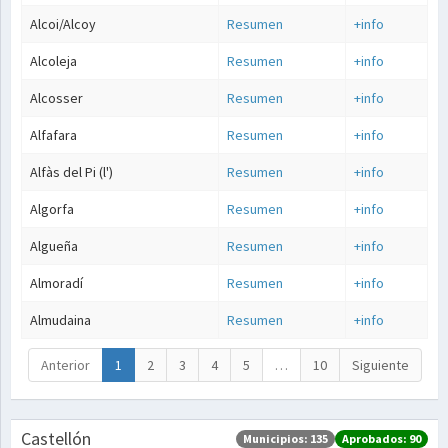
Alcoi/Alcoy
Resumen
+info
Alcoleja
Resumen
+info
Alcosser
Resumen
+info
Alfafara
Resumen
+info
Alfàs del Pi (l')
Resumen
+info
Algorfa
Resumen
+info
Algueña
Resumen
+info
Almoradí
Resumen
+info
Almudaina
Resumen
+info
Anterior
1
2
3
4
5
…
10
Siguiente
Castellón
Municipios: 135
Aprobados: 90