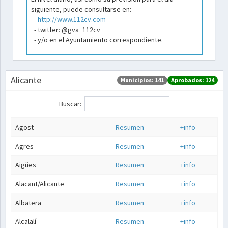
siguiente, puede consultarse en:
-
http://www.112cv.com
- twitter: @gva_112cv
- y/o en el Ayuntamiento correspondiente.
Alicante
Municipios: 141
Aprobados: 124
Buscar:
Agost
Resumen
+info
Agres
Resumen
+info
Aigües
Resumen
+info
Alacant/Alicante
Resumen
+info
Albatera
Resumen
+info
Alcalalí
Resumen
+info