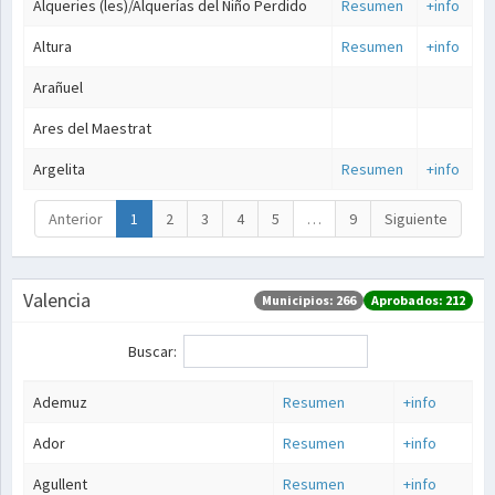
Alqueries (les)/Alquerías del Niño Perdido
Resumen
+info
Altura
Resumen
+info
Arañuel
Ares del Maestrat
Argelita
Resumen
+info
Anterior
1
2
3
4
5
…
9
Siguiente
Valencia
Municipios: 266
Aprobados: 212
Buscar:
Ademuz
Resumen
+info
Ador
Resumen
+info
Agullent
Resumen
+info