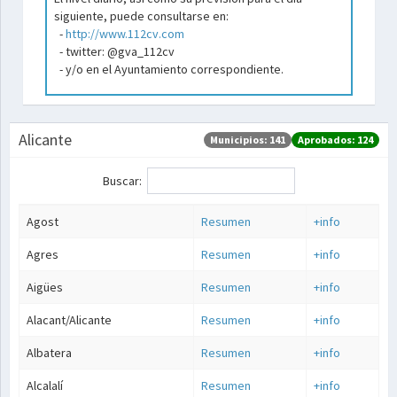
siguiente, puede consultarse en:
-
http://www.112cv.com
- twitter: @gva_112cv
- y/o en el Ayuntamiento correspondiente.
Alicante
Municipios: 141
Aprobados: 124
Buscar:
Agost
Resumen
+info
Agres
Resumen
+info
Aigües
Resumen
+info
Alacant/Alicante
Resumen
+info
Albatera
Resumen
+info
Alcalalí
Resumen
+info