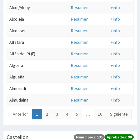
Alcoi/Alcoy
Resumen
+info
Alcoleja
Resumen
+info
Alcosser
Resumen
+info
Alfafara
Resumen
+info
Alfàs del Pi (l')
Resumen
+info
Algorfa
Resumen
+info
Algueña
Resumen
+info
Almoradí
Resumen
+info
Almudaina
Resumen
+info
Anterior
1
2
3
4
5
…
10
Siguiente
Castellón
Municipios: 135
Aprobados: 90