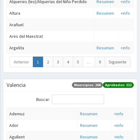
Alqueries (les)/Alquerías del Niño Perdido
Resumen
+info
Altura
Resumen
+info
Arañuel
Ares del Maestrat
Argelita
Resumen
+info
Anterior
1
2
3
4
5
…
9
Siguiente
Valencia
Municipios: 266
Aprobados: 212
Buscar:
Ademuz
Resumen
+info
Ador
Resumen
+info
Agullent
Resumen
+info