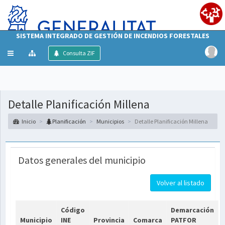
SISTEMA INTEGRADO DE GESTIÓN DE INCENDIOS FORESTALES
Mostrar/ocultar
Consulta ZIF
menú
Detalle Planificación Millena
Inicio
Planificación
Municipios
Detalle Planificación Millena
Datos generales del municipio
Volver al listado
Código
Demarcación
Municipio
INE
Provincia
Comarca
PATFOR