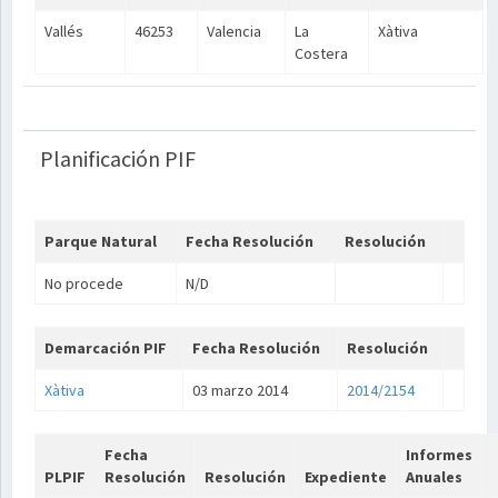
Vallés
46253
Valencia
La
Xàtiva
Costera
Planificación PIF
Parque Natural
Fecha Resolución
Resolución
No procede
N/D
Demarcación PIF
Fecha Resolución
Resolución
Xàtiva
03 marzo 2014
2014/2154
Fecha
Informes
PLPIF
Resolución
Resolución
Expediente
Anuales