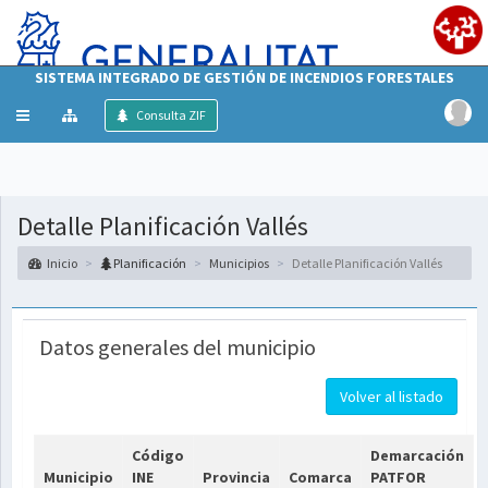
SISTEMA INTEGRADO DE GESTIÓN DE INCENDIOS FORESTALES
Mostrar/ocultar
Consulta ZIF
menú
Detalle Planificación Vallés
Inicio
Planificación
Municipios
Detalle Planificación Vallés
Datos generales del municipio
Volver al listado
Código
Demarcación
Municipio
INE
Provincia
Comarca
PATFOR