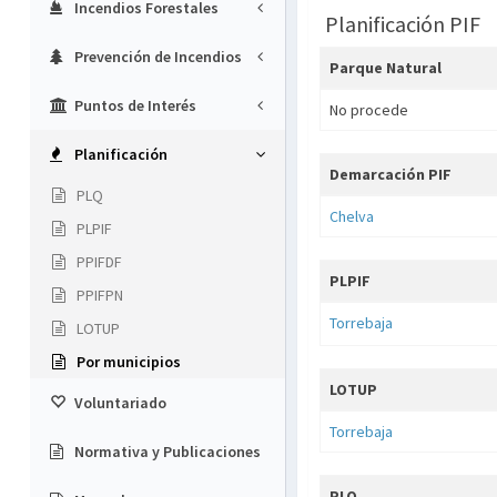
Incendios Forestales
Planificación PIF
Prevención de Incendios
Parque Natural
Puntos de Interés
No procede
Planificación
Demarcación PIF
PLQ
Chelva
PLPIF
PPIFDF
PLPIF
PPIFPN
Torrebaja
LOTUP
Por municipios
LOTUP
Voluntariado
Torrebaja
Normativa y Publicaciones
PLQ