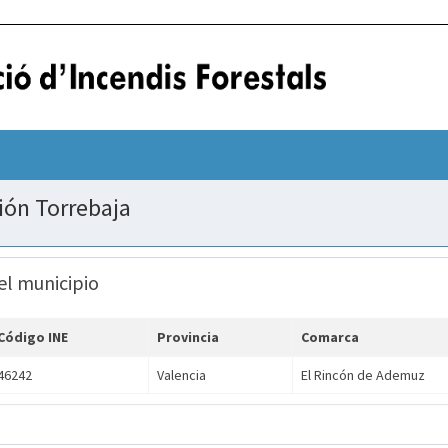
ción Torrebaja
el municipio
Código INE
Provincia
Comarca
46242
Valencia
El Rincón de Ademuz