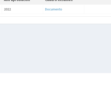
2022
Documento
© 2026, Generalitat
Conselleria de Medio Ambiente, Infraestructuras y Territorio