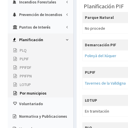
Incendios Forestales
Planificación PIF
Prevención de Incendios
Parque Natural
Puntos de Interés
No procede
Planificación
Demarcación PIF
PLQ
Polinyà del Xúquer
PLPIF
PPIFDF
PLPIF
PPIFPN
Tavernes de la Valldigna
LOTUP
Por municipios
LOTUP
Voluntariado
En tramitación
Normativa y Publicaciones
PLQ