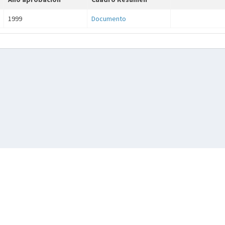
1999
Documento
© 2026, Generalitat
Conselleria de Medio Ambiente, Infraestructuras y Territorio