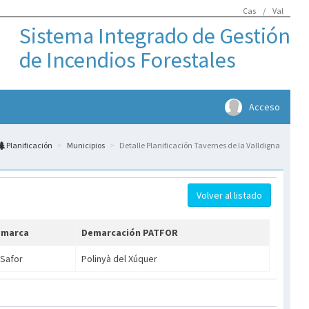
Cas
/
Val
Sistema Integrado de Gestión
de Incendios Forestales
Acceso
Planificación
Municipios
Detalle Planificación Tavernes de la Valldigna
Volver al listado
omarca
Demarcación PATFOR
 Safor
Polinyà del Xúquer