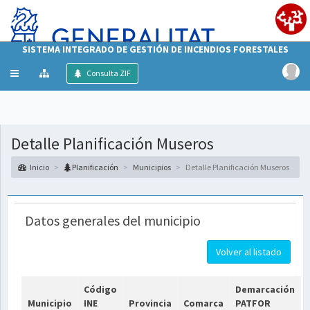
SISTEMA INTEGRADO DE GESTIÓN DE INCENDIOS FORESTALES
Mostrar/ocultar
Consulta ZIF
menú
Detalle Planificación Museros
Inicio
Planificación
Municipios
Detalle Planificación Museros
Datos generales del municipio
Volver al listado
Código
Demarcación
Municipio
INE
Provincia
Comarca
PATFOR