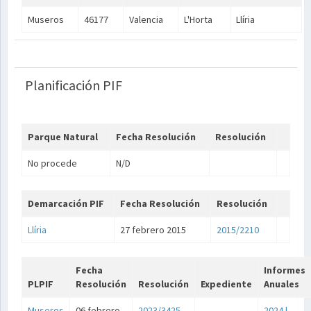
Museros
46177
Valencia
L'Horta
Llíria
Planificación PIF
Parque Natural
Fecha Resolución
Resolución
No procede
N/D
Demarcación PIF
Fecha Resolución
Resolución
Llíria
27 febrero 2015
2015/2210
Fecha
Informes
PLPIF
Resolución
Resolución
Expediente
Anuales
Museros
06 febrero
2023/3425
2024
|