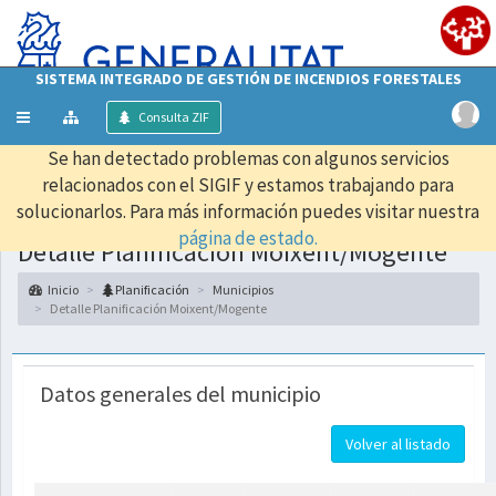
SISTEMA INTEGRADO DE GESTIÓN DE INCENDIOS FORESTALES
Mostrar/ocultar
Consulta ZIF
menú
Se han detectado problemas con algunos servicios
relacionados con el SIGIF y estamos trabajando para
solucionarlos. Para más información puedes visitar nuestra
página de estado.
Detalle Planificación Moixent/Mogente
Inicio
Planificación
Municipios
Detalle Planificación Moixent/Mogente
Datos generales del municipio
Volver al listado