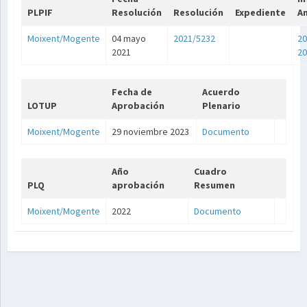
PLPIF
Resolución
Resolución
Expediente
A
Moixent/Mogente
04 mayo
2021/5232
20
2021
20
Fecha de
Acuerdo
LOTUP
Aprobación
Plenario
Moixent/Mogente
29 noviembre 2023
Documento
Año
Cuadro
PLQ
aprobación
Resumen
Moixent/Mogente
2022
Documento