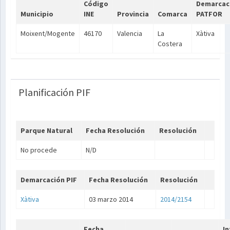
Código
Demarcac
Municipio
INE
Provincia
Comarca
PATFOR
Moixent/Mogente
46170
Valencia
La
Xàtiva
Costera
Planificación PIF
Parque Natural
Fecha Resolución
Resolución
No procede
N/D
Demarcación PIF
Fecha Resolución
Resolución
Xàtiva
03 marzo 2014
2014/2154
Fecha
I