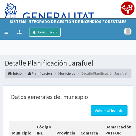
SISTEMA INTEGRADO DE GESTIÓN DE INCENDIOS FORESTALES
Mostrar/ocultar
Consulta ZIF
menú
Detalle Planificación Jarafuel
Inicio
Planificación
Municipios
Detalle Planificación Jarafuel
Datos generales del municipio
Volver al listado
Código
Demarcación
Municipio
INE
Provincia
Comarca
PATFOR