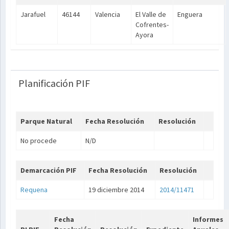
Jarafuel
46144
Valencia
El Valle de
Enguera
Cofrentes-
Ayora
Planificación PIF
Parque Natural
Fecha Resolución
Resolución
No procede
N/D
Demarcación PIF
Fecha Resolución
Resolución
Requena
19 diciembre 2014
2014/11471
Fecha
Informes