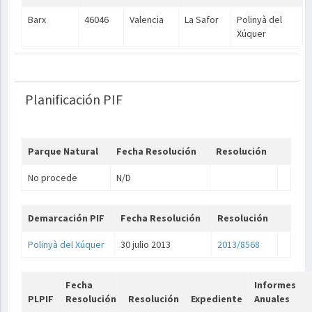
Barx
46046
Valencia
La Safor
Polinyà del
Xúquer
Planificación PIF
Parque Natural
Fecha Resolución
Resolución
No procede
N/D
Demarcación PIF
Fecha Resolución
Resolución
Polinyà del Xúquer
30 julio 2013
2013/8568
Fecha
Informes
PLPIF
Resolución
Resolución
Expediente
Anuales