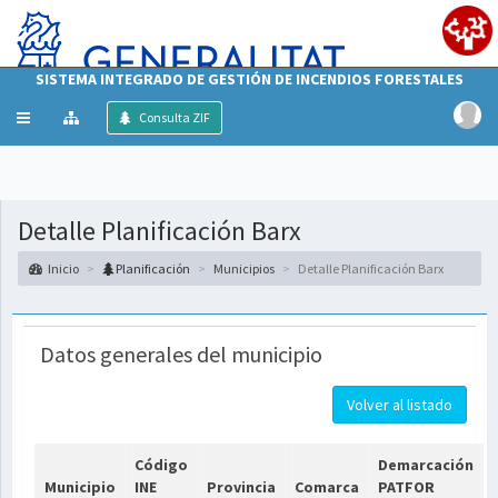
SISTEMA INTEGRADO DE GESTIÓN DE INCENDIOS FORESTALES
Mostrar/ocultar
Consulta ZIF
menú
Detalle Planificación Barx
Inicio
Planificación
Municipios
Detalle Planificación Barx
Datos generales del municipio
Volver al listado
Código
Demarcación
Municipio
INE
Provincia
Comarca
PATFOR