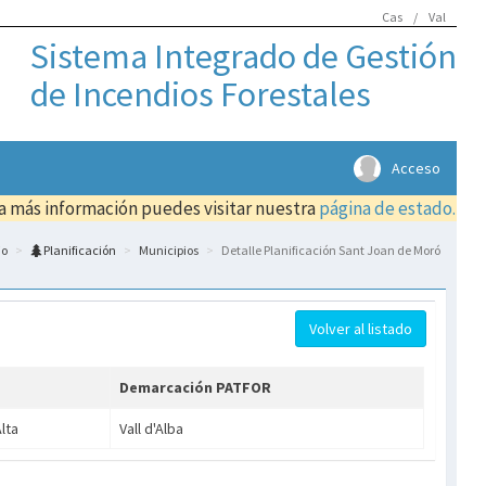
Cas
/
Val
Sistema Integrado de Gestión
de Incendios Forestales
Acceso
ra más información puedes visitar nuestra
página de estado.
io
Planificación
Municipios
Detalle Planificación Sant Joan de Moró
Volver al listado
a
Demarcación PATFOR
lta
Vall d'Alba