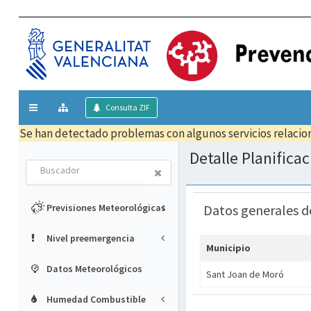
Mostrar/ocultar
Consulta ZIF
menú
Se han detectado problemas con algunos servicios relacion
Detalle Planifica
Buscador
Previsiones Meteorológicas
Datos generales d
Nivel preemergencia
Municipio
Datos Meteorológicos
Sant Joan de Moró
Humedad Combustible