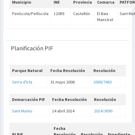
Municipio
INE
Provincia
Comarca
PATFOR
Peníscola/Peñíscola
12089
Castellón
El Baix
Sant Ma
Maestrat
Planificación PIF
Parque Natural
Fecha Resolución
Resolución
Serra d'Irta
31 mayo 2006
2006/7463
Demarcación PIF
Fecha Resolución
Resolución
Sant Mateu
14 abril 2014
2014/3690
Fecha
PLPIF
Resolución
Resolución
Expediente