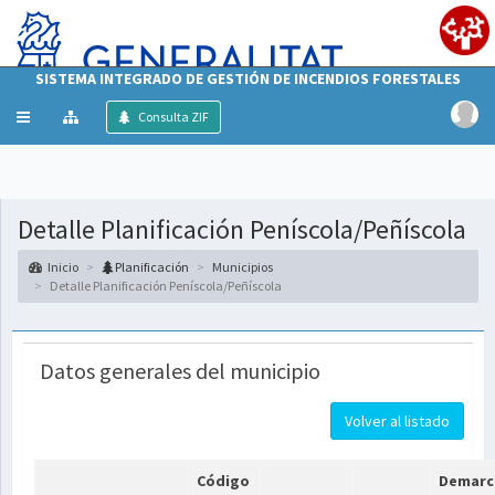
SISTEMA INTEGRADO DE GESTIÓN DE INCENDIOS FORESTALES
Mostrar/ocultar
Consulta ZIF
menú
Detalle Planificación Peníscola/Peñíscola
Inicio
Planificación
Municipios
Detalle Planificación Peníscola/Peñíscola
Datos generales del municipio
Volver al listado
Código
Demarc