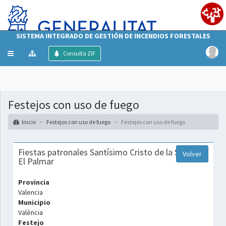
SISTEMA INTEGRADO DE GESTIÓN DE INCENDIOS FORESTALES
Mostrar/ocultar
Consulta ZIF
menú
Festejos con uso de fuego
Inicio
Festejos con uso de fuego
Festejos con uso de fuego
Fiestas patronales Santísimo Cristo de la Salud de
Volver
El Palmar
Provincia
Valencia
Municipio
València
Festejo